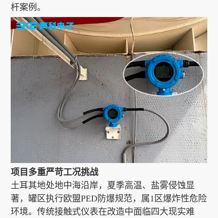
杆案例。
项目多重严苛工况挑战
土耳其地处地中海沿岸，夏季高温、盐雾侵蚀显
著，罐区执行欧盟PED防爆规范，属1区爆炸性危险
环境。传统接触式仪表在改造中面临四大现实难