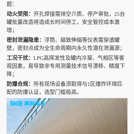
题：
动火受限：
开孔焊接需排空介质、停产审批，25台
罐批量改造将造成长时间停工，安全管控成本激
增；
密封泄漏隐患：
浮筒、磁致伸缩等仪表需穿透罐
壁，密封点成为全生命周期内永久性潜在泄漏源；
工况干扰：
LPG高挥发性及罐内冷凝、气相区等客
观因素，易导致非专用测量技术信号漂移、精度下
降；
防爆合规：
所有现场设备须取得与1区爆炸环境匹
配的防爆认证，选型门槛极高。