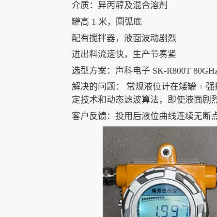
介质：异丙醇及混合溶剂
联系我们
雷达水位计
雷达水位计
雷达水位计
罐高 1 米，圆弧底
配有搅拌器，液面波动剧烈
进出料流速快，生产节奏紧
选型方案：声科电子 SK-R800T 80G
解决的问题： 常规液位计在矮罐 +
定技术和动态滤波算法，即使液面剧
客户反馈：投用后液位曲线连续无断