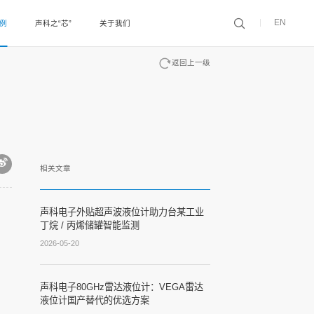
EN
案例
声科之“芯”
关于我们
返回上一级
相关文章
声科电子外贴超声波液位计助力台某工业
丁烷 / 丙烯储罐智能监测
2026-05-20
声科电子80GHz雷达液位计：VEGA雷达
液位计国产替代的优选方案