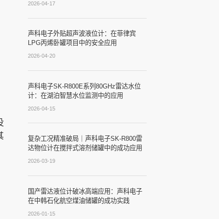
2026-04-17
声科电子外贴超声波液位计：在菲律宾
LPG丙烯卧罐项目中的安全应用
2026-04-20
声科电子SK-R800E系列80GHz雷达水位
计：在湖泊智慧水位监测中的应用
2026-04-15
没
其
复杂工况精准破局｜声科电子SK-R800雷
、
达物位计在搅拌式溶剂储罐中的成功应用
2026-03-19
国产雷达液位计破冰高端应用：声科电子
在中韩石化航空煤油储罐的成功实践
2026-01-15