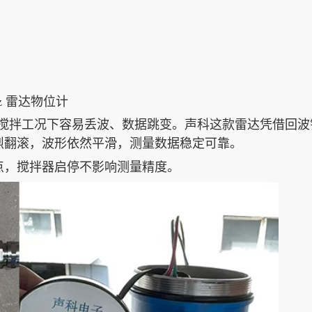
Hz 雷达物位计
 强搅拌工况下容易丢波、数据跳变。声科这款雷达凭借回波
烈翻滚，波形依然平滑，测量数据稳定可靠。
点，搅拌器启停不影响测量精度。