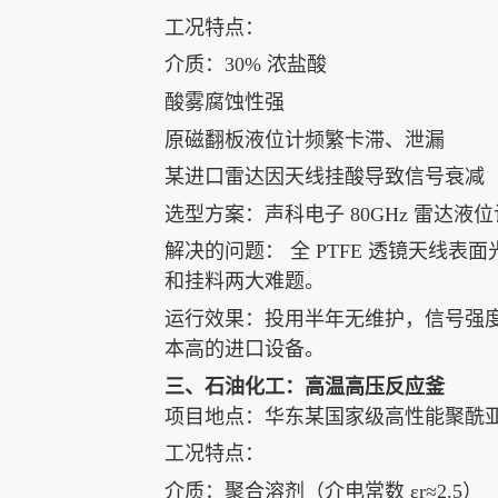
工况特点：
介质：30% 浓盐酸
酸雾腐蚀性强
原磁翻板液位计频繁卡滞、泄漏
某进口雷达因天线挂酸导致信号衰减
选型方案：声科电子 80GHz 雷达液位
解决的问题： 全 PTFE 透镜天线
和挂料两大难题。
运行效果：投用半年无维护，信号强
本高的进口设备。
三、石油化工：高温高压反应釜
项目地点：华东某国家级高性能聚酰
工况特点：
介质：聚合溶剂（介电常数 εr≈2.5）