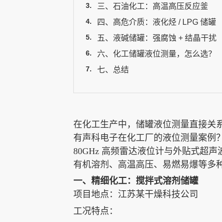
三、石油化工：高温高压反应釜
四、高危介质：液化烃 / LPG 储罐
声科之“芯”
五、液碱储罐：强腐蚀 + 结晶干扰
六、化工储罐液位测量，怎么选？
关于我们
七、总结
EN
在化工生产中，储罐液位测量直接关
有声科电子在化工厂的液位测量案例
80GHz 高频雷达液位计与外贴式
有机溶剂、高温高压、易燃易爆等多
一、精细化工：搅拌式溶剂储罐
快速检索
项目地点：江苏某干燥科技公司
工况特点：