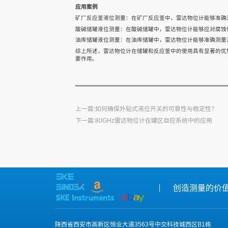
联系我们
雷达水位计
雷达水位计
雷达水位计
应用案例
矿厂反应釜液位测量：在矿厂反应釜中，雷达物位计能够准确
酸碱储罐液位测量：在酸碱储罐中，雷达物位计能够应对腐蚀
油库储罐液位测量：在油库储罐中，雷达物位计能够准确测量
综上所述，雷达物位计在储罐和反应釜中的使用具有显著的优
要作用。
上一篇:如何确保外贴式液位开关的可靠性与稳定性？
下一篇:80GHz雷达物位计在罐区自控系统中的应用
创造测量的价
陕西省西安市高新区恒业大道3563号中交科技城西区B1栋