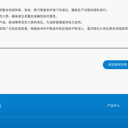
测量含有搅拌桨、泡沫、蒸汽等复杂环境下的液位，确保生产过程的顺利进行。
性介质，确保液位测量的准确性和可靠性。
汽油、柴油等挥发性介质的液位，为油库管理提供有力支持。
势和广泛的应用前景。随着技术的不断进步和应用的不断深入，雷达物位计将在更多领域发挥
返回新闻列表
值
产品中心