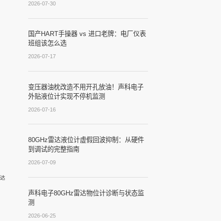
2026-07-30
国产HART手操器 vs 进口老牌：电厂仪表
班组该怎么选
2026-07-17
变压器油枕改造不用开孔放油！声科电子
外贴液位计实现不停机监测
2026-07-16
80GHz雷达液位计虚假回波抑制：从硬件
到调试的完整指南
2026-07-09
达
声科电子80GHz雷达物位计诊断与状态监
测
2026-06-25