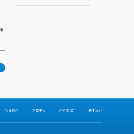
重
行业应用
下载中心
声科之“芯”
关于我们