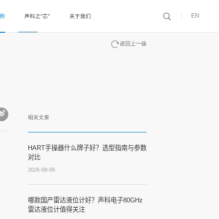
EN
案例
声科之“芯”
关于我们
返回上一级
相关文章
HART手操器什么牌子好？选型指南与参数
对比
2026-08-05
哪款国产雷达液位计好？声科电子80GHz
雷达液位计值得关注