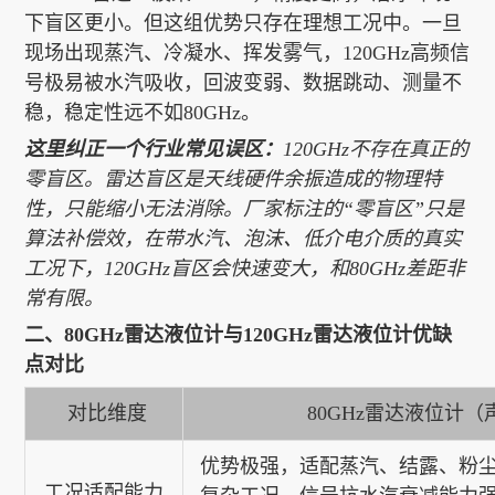
下盲区更小。但这组优势只存在理想工况中。一旦
现场出现蒸汽、冷凝水、挥发雾气，120GHz高频信
号极易被水汽吸收，回波变弱、数据跳动、测量不
稳，稳定性远不如80GHz。
这里纠正一个行业常见误区：
120GHz不存在真正的
零盲区。雷达盲区是天线硬件余振造成的物理特
性，只能缩小无法消除。厂家标注的“零盲区”只是
算法补偿效，在带水汽、泡沫、低介电介质的真实
工况下，120GHz盲区会快速变大，和80GHz差距非
常有限。
二、80GHz雷达液位计与120GHz雷达液位计优缺
点对比
对比维度
80GHz雷达液位计
优势极强
，适配蒸汽、结露、粉
工况适配
能力