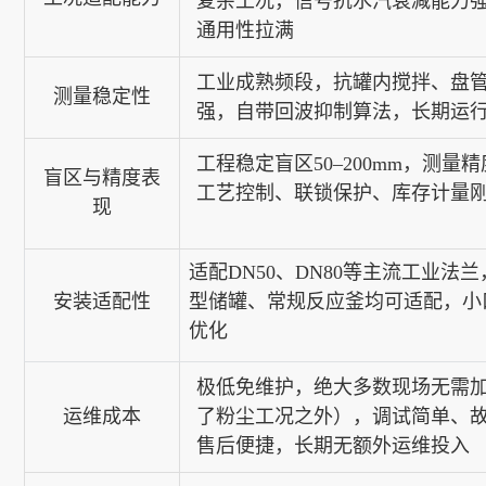
复杂
工况，信号抗水汽衰减能力
通用性拉满
工业成熟频段，抗罐内搅拌、盘
测量稳定性
强，自带回波抑制算法，长期运
工程稳定盲区
50–200mm，测量精
盲区与精度表
工艺控制、联锁保护、库存计量
现
适配DN50、DN80等主流工业法
安装适配性
型储罐、常规反应釜均可适配，小
优化
极低免维护
，绝大多数现场无需
运维成本
了粉尘工况之外），调试简单、
售后便捷，长期无额外运维投入