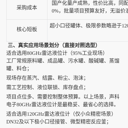
国产化量产成熟，性价比高，同
采购成本
0%
，批量项目预算友好，无溢价
超小口径罐体、极限参数略逊于120
核心短板
三、真实应用场景划分（直接对照选型）
适合选用80GHz雷达液位计（95%工业现场）
工厂常规原料罐、成品罐、污水罐、酸碱罐、蒸馏
罐、料仓；
现场存在蒸汽、结露、粉尘、泡沫；
需工艺控制、液位联锁、库存盘点；
项目点位多、需要控制整体预算。以上场景，声科
电子80GHz雷达液位计是最稳妥、最省心的选择。
适合选用120GHz雷达液位计（仅小众精密场景）
DN32及以下极小口径接管、微型精密反应釜；