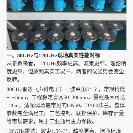
一、80GHz与120GHz现场真实性能对标
从参数来看，120GHz频率更高、波束更窄、理论精
度更高，但放到真实工况中，两者的优劣势会完全
反转。
80GHz雷达（声科电子）：波束角3°–5°，常规精度
±1~3mm，工程稳定盲区50–200mm，量程最大可达
120m，适配现场最常见的DN50、DN80法兰。整体
参数完全满足工厂工艺控制、联锁保护、库存计量
等常规需求，属于工业通用主力频段。
120GHz雷达：波束1.5°–3°，精度更高，洁净环境