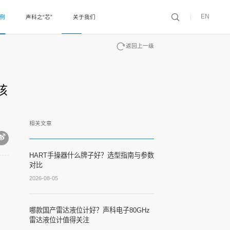
EN
案例
声科之“芯”
关于我们
返回上一级
核
相关文章
HART手操器什么牌子好？选型指南与参数
对比
2026-08-05
哪款国产雷达液位计好？声科电子80GHz
雷达液位计值得关注