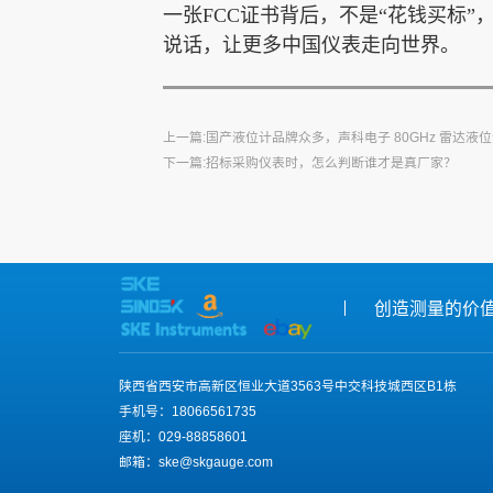
一张FCC证书背后，不是“花钱买标
说话，让更多中国仪表走向世界。
上一篇:国产液位计品牌众多，声科电子 80GHz 雷达
下一篇:招标采购仪表时，怎么判断谁才是真厂家？
创造测量的价
陕西省西安市高新区恒业大道3563号中交科技城西区B1栋
手机号：18066561735
座机：029-88858601
邮箱：ske@skgauge.com