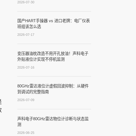
2026-07-30
国产HART手操器 vs 进口老牌：电厂仪表
班组该怎么选
2026-07-17
变压器油枕改造不用开孔放油！声科电子
外贴液位计实现不停机监测
2026-07-16
。
80GHz雷达液位计虚假回波抑制：从硬件
到调试的完整指南
2026-07-09
是
放
声科电子80GHz雷达物位计诊断与状态监
测
2026-06-25