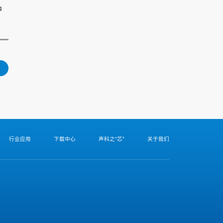
品
行业应用
下载中心
声科之“芯”
关于我们