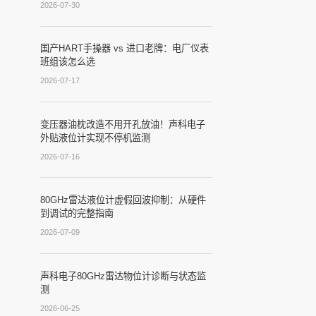
2026-07-30
国产HART手操器 vs 进口老牌：电厂仪表
班组该怎么选
2026-07-17
变压器油枕改造不用开孔放油！声科电子
外贴液位计实现不停机监测
2026-07-16
80GHz雷达液位计虚假回波抑制：从硬件
到调试的完整指南
2026-07-09
声科电子80GHz雷达物位计诊断与状态监
测
2026-06-25