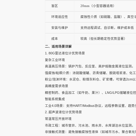
盲区
20mm（小型容器适用）
声科之“芯”
环境适应性
腐蚀性介质（如硫酸、盐酸）、真空/
安装与维护
支持远程调试、自诊断，维护成本低
成本
较高（但长期稳定性优势显著）
关于我们
二、适用场景详解
1.
80G雷达液位计
优势场景
复杂工业环境
高温高压场景：锅炉汽包、反应釜、高炉熔融金属液位监测。
EN
强腐蚀/粘稠介质：浓硫酸储罐、沥青储罐、脱硫塔浆液、化
粉尘/泡沫环境：水泥仓、粉煤灰料仓、矿浆槽，可穿透2cm
高精度需求场景
精密制药、食品加工（如牛奶、果汁）、LNG/LPG储罐液位
智能系统集成
工业4.0场景：支持HART/Modbus协议，远程参数设置
2.
超声波液位计
优势场景
快速检索
常温常压开放环境
市政工程：城市窨井、污水池、雨水井、水库湖泊水位监测。
非接触式测量：避免接触腐蚀性液体（如城市污水、聚合氧化