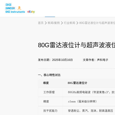
首页
新闻/案例
行业新闻
80G雷达液位计与超声波液
取消
80G雷达液位计与超声波液
产品中心
发布日期：2025年10月16日
文章作者：声科电子
行业应用
一、核心特性对比
维度
80G雷达液位计
下载中心
工作原理
80GHz高频电磁波（窄波束角≤3°，
精度
±1mm（毫米级分辨率）
新闻/案例
抗干扰能力
穿透粉尘、蒸汽、泡沫，耐高温高压（2