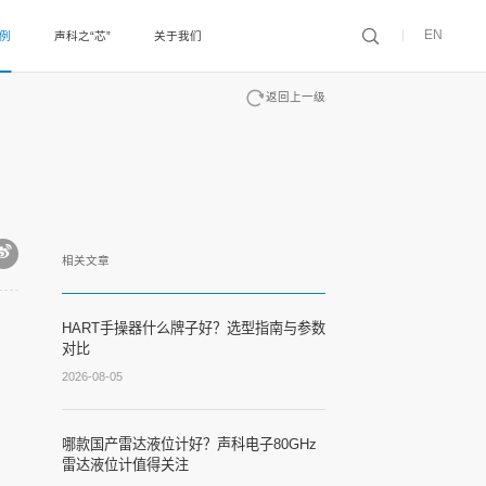
EN
案例
声科之“芯”
关于我们
返回上一级
相关文章
HART手操器什么牌子好？选型指南与参数
对比
2026-08-05
哪款国产雷达液位计好？声科电子80GHz
雷达液位计值得关注