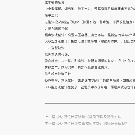
成本敏感场景
联系我们
雷达水位计
雷达水位计
雷达水位计
中小型储罐、调节池、地下水井，预算有限且精度要求不高的
简单工况
无泡沫/蒸汽/粉尘的液体（如清水池、蓄水池、非挥发性溶剂
3. 需规避的场景
超声波液位计：高温高压容器、真空环境、强粉尘/泡沫/蒸汽
80G雷达液位计：极端电磁干扰环境（需额外防护），但此
三、选型建议
优先雷达液位计：
需高精度、抗干扰、耐腐蚀、长距离测量的复杂工况（如化工
智能工厂、远程监控、自动化系统集成需求。
优先超声波液位计：
预算有限、常温常压、无泡沫/蒸汽/粉尘的简单场景（如市政
80G雷达液位计在复杂工业场景中表现卓越，而超声波液位
上一篇:雷达液位计安装调试常见错误及避免方法
下一篇:雷达液位计波束角窄的优势在哪些场景体现？