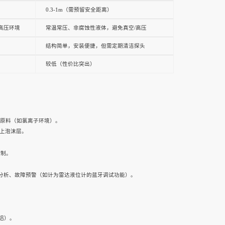
0.3-1m（需预留安全距离）
高压环境
常温常压、非腐蚀性液体，避免真空/高压
结构简单，安装便捷，但需定期清洁探头
较低（性价比突出）
工原料（如氯离子环境）。
以上泡沫层。
控制。
、趋势分析、故障预警（如计为雷达液位计的蓝牙调试功能）。
铝）。