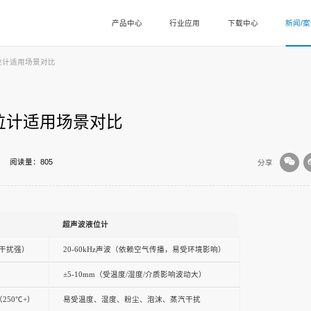
产品中心
行业应用
下载中心
新闻/
位计适用场景对比
位计适用场景对比
阅读量：805
分享
超声波液位计
抗干扰强）
20-60kHz声波（依赖空气传播，易受环境影响）
±5-10mm（受温度/湿度/介质影响波动大）
50℃+）
易受温度、湿度、粉尘、泡沫、蒸汽干扰