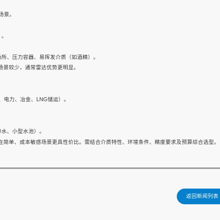
场景。
）。
场所、压力容器、易挥发介质（如酒精）。
类场景较少，通常雷达优势更明显。
、电力、冶金、LNG储运）。
排水、小型水池）。
计在简单、成本敏感场景更具性价比。需结合介质特性、环境条件、精度要求及预算综合选型。
返回新闻列表