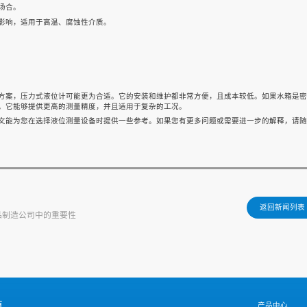
场合。
影响，适用于高温、腐蚀性介质。
方案，压力式液位计可能更为合适。它的安装和维护都非常方便，且成本较低。如果水箱是密
。它能够提供更高的测量精度，并且适用于复杂的工况。
文能为您在选择液位测量设备时提供一些参考。如果您有更多问题或需要进一步的解释，请随
返回新闻列表
品制造公司中的重要性
值
产品中心