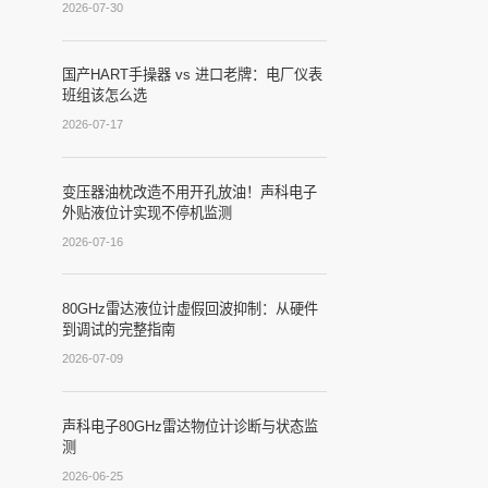
2026-07-30
国产HART手操器 vs 进口老牌：电厂仪表
班组该怎么选
2026-07-17
变压器油枕改造不用开孔放油！声科电子
外贴液位计实现不停机监测
2026-07-16
80GHz雷达液位计虚假回波抑制：从硬件
到调试的完整指南
2026-07-09
声科电子80GHz雷达物位计诊断与状态监
测
2026-06-25