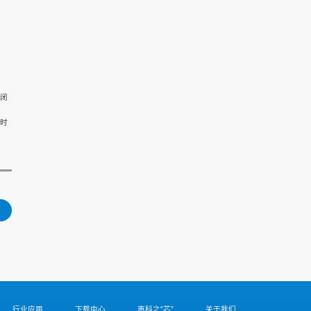
闭
时
行业应用
下载中心
声科之“芯”
关于我们