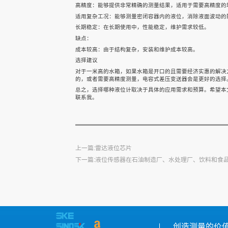
高精度：能够提供非常精确的测量结果，适用于需要高精度的
适用复杂工况：能够测量密闭容器内的液位，消除液面波动的
长期稳定：在长期使用中，性能稳定，维护需求较低。
缺点：
成本较高：由于结构复杂，安装和维护成本较高。
选择建议
对于一米高的水箱，如果水箱是开口的且需要经济实惠的解决
的，或者需要高精度测量，电容式差压变送器会是更好的选择
总之，选择哪种液位计取决于具体的应用需求和预算。希望本
联系我。
上一篇:雷达液位芯片
下一篇:液位传感器在石油制造厂、水处理厂、饮料和食
创造测量的价