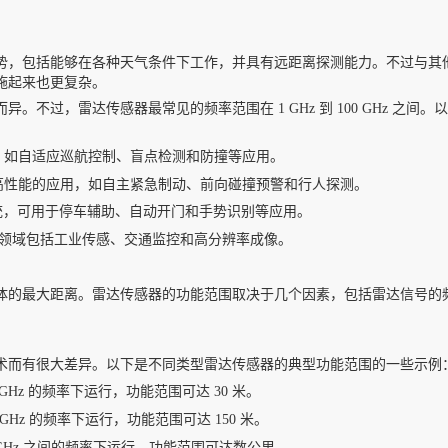
势，包括能够在各种天气条件下工作，并具有远距离探测能力。不过与其
施起来也更复杂。
不过，雷达传感器最常见的频率范围在 1 GHz 到 100 GHz 之间。
系统，如自适应巡航控制、盲点检测和防撞等应用。
中更高性能的应用，如自主紧急制动、前向碰撞预警和行人探测。
R）系统，可用于停车辅助、自动开门和手势识别等应用。
，应用领域包括工业传感、交通监控和高分辨率成像。
体的最大距离。雷达传感器的功能范围取决于几个因素，包括雷达信号的
。
术而有很大差异。以下是不同类型雷达传感器的典型功能范围的一些示例
80 GHz 的频率下运行，功能范围可达 30 米。
18 GHz 的频率下运行，功能范围可达 150 米。
 10 GHz 之间的频率下运行，功能范围可达数公里