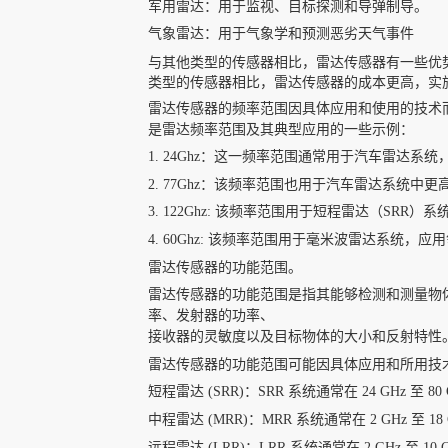
军用雷达：用于监视、目标探测和导弹制导。
气象雷达：用于气象学和预测恶劣天气事件
声科之“芯”
与其他类型的传感器相比，雷达传感器有一些优
类型的传感器相比，雷达传感器的成本更高，
实
雷达传感器的频率范围因具体应用和使用的技术而异。
是雷达频率范围及其典型应用的一些示例：
关于我们
1. 24Ghz：这一频率范围通常用于汽车雷达
2. 77Ghz：该频率范围也用于汽车雷达系统
3. 122Ghz: 该频率范围用于短程雷达（SR
EN
4. 60Ghz: 该频率范围用于毫米波雷达系统
雷达传感器的功能范围。
雷达传感器的功能范围是指其能够检测和测量物
率、发射器的功率、
接收器的灵敏度以及目标物体的大小和反射特性
雷达传感器的功能范围可能因具体应用和所用技
快速检索
短程雷达 (SRR)：SRR 系统通常在 24 GHz 至 
中程雷达 (MRR)：MRR 系统通常在 2 GHz 至 
远程雷达 (LRR)：LRR 系统通常在 2 GHz 至