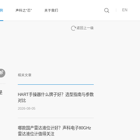
EN
案例
声科之“芯”
关于我们
返回上一级
相关文章
是
HART手操器什么牌子好？选型指南与参数
。
对比
2026-08-05
哪款国产雷达液位计好？声科电子80GHz
雷达液位计值得关注