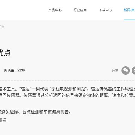
产品中心
行业应用
下载中心
新闻/
优点
优点
阅读量：2239
分享
术工具。"雷达"一词代表 "无线电探测和测距"。雷达传感器的工作原理
返回传感器。传感器通过分析返回的信号来确定物体的距离、速度和位置
如避免碰撞、盲点检测和车道偏离警告。
碰撞。