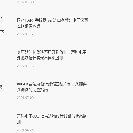
2026-07-30
他
国产HART手操器 vs 进口老牌：电厂仪表
班组该怎么选
以下
2026-07-17
变压器油枕改造不用开孔放油！声科电子
外贴液位计实现不停机监测
2026-07-16
80GHz雷达液位计虚假回波抑制：从硬件
频
到调试的完整指南
2026-07-09
：
声科电子80GHz雷达物位计诊断与状态监
测
2026-06-25