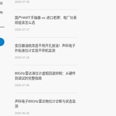
2026-07-30
监
物
国产HART手操器 vs 进口老牌：电厂仪表
班组该怎么选
2026-07-17
变压器油枕改造不用开孔放油！声科电子
外贴液位计实现不停机监测
2026-07-16
80GHz雷达液位计虚假回波抑制：从硬件
到调试的完整指南
2026-07-09
声科电子80GHz雷达物位计诊断与状态监
测
2026-06-25