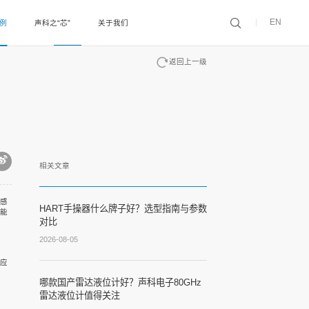
EN
案例
声科之“芯”
关于我们
返回上一级
相关文章
感
HART手操器什么牌子好？选型指南与参数
能
对比
2026-08-05
应
哪款国产雷达液位计好？声科电子80GHz
雷达液位计值得关注