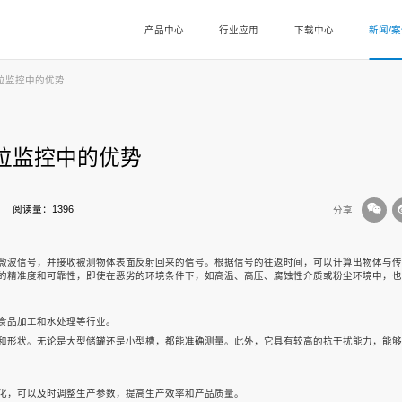
产品中心
行业应用
下载中心
新闻/
液位监控中的优势
液位监控中的优势
阅读量：1396
分享
微波信号，并接收被测物体表面反射回来的信号。根据信号的往返时间，可以计算出物体与传
的精准度和可靠性，即使在恶劣的环境条件下，如高温、高压、腐蚀性介质或粉尘环境中，也
食品加工和水处理等行业。
和形状。无论是大型储罐还是小型槽，都能准确测量。此外，它具有较高的抗干扰能力，能够
化，可以及时调整生产参数，提高生产效率和产品质量。