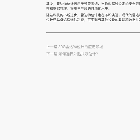
其次，雷达物位计可用于预警系统，当物料超过设定的安全范
控和数据管理，提高生产线的自动化水平。
随着科技的不断进步，雷达物位计也在不断演进。现代的雷达
声科之“芯”
位计还具备远程通信功能，可实现与其他设备的联网和数据共
关于我们
上一篇:80G雷达物位计的应用领域
下一篇:如何选择外贴式液位计？
EN
快速检索