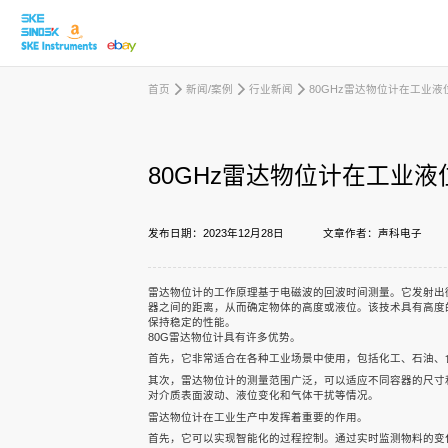
首页
新闻/案例
行业新闻
80GHz雷达物位计在工业
取消
80GHz雷达物位计在工业
产品中心
发布日期：2023年12月28日
文章作者：声科电子
行业应用
雷达物位计的工作原理基于电磁波的回波时间测量。它发射出
器之间的距离，从而确定物体的高度或液位。该技术具有高度
保持稳定的性能。
80G雷达物位计具有许多优势。
下载中心
首先，它非常适合在各种工业场景中使用，包括化工、石油、
其次，雷达物位计的测量范围广泛，可以适应不同容器的尺寸
对介质表面波动、液位变化和气体干扰等情况。
雷达物位计在工业生产中发挥着重要的作用。
新闻/案例
首先，它可以实现智能化的过程控制。通过实时监测物料的变