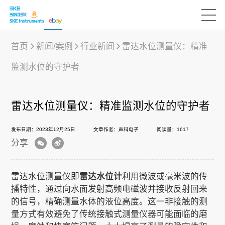
首页
新闻/案例
行业新闻
雷达水位测量仪：精准
监测水位的守护者
产品中心
雷达水位测量仪：精准监测水位的守护者
行业应用
发布日期：2023年12月25日
文章作者：声科电子
阅读量：1617
分享
下载中心
雷达水位测量仪即
雷达水位计
利用微波或毫米波的传
新闻/案例
播特性，通过向水面发射高频电磁波并接收反射回来
的信号，精确测量水体的液位高度。这一非接触的测
量方式有效避免了传统接触式测量仪器可能面临的磨
声科之“芯”