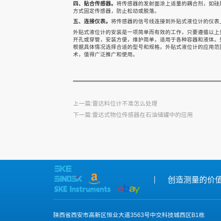
四、贴合传感器。
将传感器的发射面涂上适量的耦合剂，如硅
联系我们
雷达水位计
雷达水位计
雷达水位计
方式固定传感器，防止松动或脱落。
五、连接仪表。
将传感器的信号线连接到外贴式液位计的仪表
外贴式液位计的安装是一项简单而有效的工作，只要遵循以上
开孔或穿管，安装方便，维护简单，适用于各种容器和液体。
根据具体情况选择合适的型号和规格。外贴式液位计的应用范
术，值得广泛推广和使用。
上一篇:雷达料位计不准怎么处理
下一篇:雷达式物位传感器在石油储罐中的应用
创造测量的价
陕西省西安市高新区恒业大道3563号中交科技城西区B1栋