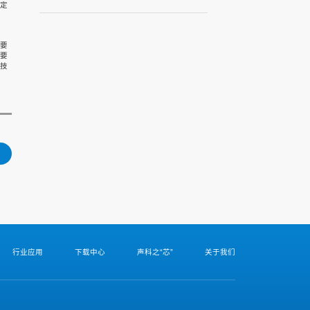
定
要
要
技
行业应用
下载中心
声科之“芯”
关于我们