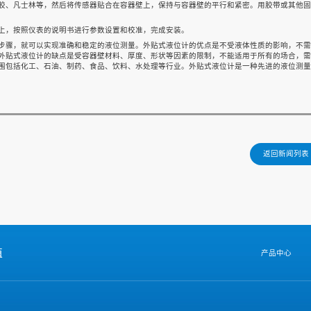
胶、凡士林等，然后将传感器贴合在容器壁上，保持与容器壁的平行和紧密。用胶带或其他固
上，按照仪表的说明书进行参数设置和校准，完成安装。
步骤，就可以实现准确和稳定的液位测量。外贴式液位计的优点是不受液体性质的影响，不需
外贴式液位计的缺点是受容器壁材料、厚度、形状等因素的限制，不能适用于所有的场合，需
围包括化工、石油、制药、食品、饮料、水处理等行业。外贴式液位计是一种先进的液位测量
返回新闻列表
值
产品中心