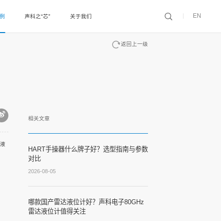
EN
案例
声科之“芯”
关于我们
返回上一级
相关文章
液
HART手操器什么牌子好？选型指南与参数
对比
2026-08-05
哪款国产雷达液位计好？声科电子80GHz
雷达液位计值得关注