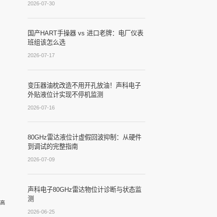
2026-07-30
国产HART手操器 vs 进口老牌：电厂仪表
班组该怎么选
2026-07-17
变压器油枕改造不用开孔放油！声科电子
外贴液位计实现不停机监测
2026-07-16
80GHz雷达液位计虚假回波抑制：从硬件
到调试的完整指南
2026-07-09
声科电子80GHz雷达物位计诊断与状态监
测
高
2026-06-25