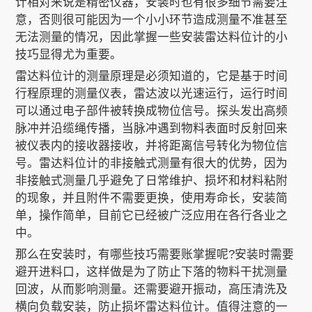
计相对来说是精密仪器，安装时也有很多细节需要注
意，否则很可能因为一个小小环节造成测量不准甚至
无法测量的情况，因此掌握一些安装雷达料位计的小
关于我们
技巧显得尤为重要。
雷达料位计的测量原理是必须知道的，它是基于时间
行程原理的测量仪表，雷达波以光速运行，运行时间
EN
可以通过电子部件被转换成物位信号。探头发出高频
脉冲并沿缆绳传播，当脉冲遇到物料表面时反射回来
被仪表内的接收器接收，并将距离信号转化为物位信
号。雷达料位计的非接触式测量有很大的优势，因为
非接触式测量几乎避免了日常维护、损坏和材料粘附
的现象，并且附件不需要更换，使用寿命长，安装简
单，操作简单，目前它已经被广泛应用在各行各业之
中。
那么在安装时，有哪些技巧需要账掌握呢?安装时需要
避开进料口，这样做是为了防止下落的物料干扰测量
回波，从而影响测量。还需要避开振动，高压清洗及
横向负载安装，防止损坏雷达料位计。值得注意的一