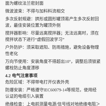
面为螺纹法兰密封面
微波波束：不得与加料料流相交
多次反射规避：拱形或圆形罐顶易产生多次反射回
波，最佳安装位置为罐顶外侧
搅拌器影响：尽量远离搅拌器；无法远离时，须在
搅拌状态下进行“虚假回波学习”
户外防护：须采取遮阳、防雨措施，避免设备物理
性老化
万向节使用：安装角度不得超出10°，调整后须锁紧
螺栓防止角度漂移
4.2 电气注意事项
危险区域：不得带电打开仪表外壳
防爆安装：严格遵守IEC60079-14等规范，使用经
认证的电缆引入装置
绝缘检查：上电前测量电源/信号线对地绝缘电阻＞