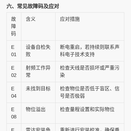
六、常见故障码及应对
故
含义
应对措施
障
码
E
设备自检失
断电重启，若持续则联系声
01
败
科电子技术支持
E
射频工作异
检查天线是否损坏或严重污
02
常
染
E
未找到目标
检查物位是否低于盲区、信
04
号是否极弱
E
物位溢出
检查量程设置和实际物位
08
E
雷达安装角
重新进行安装校准，确保垂