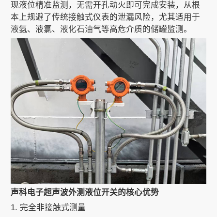
现液位精准监测，无需开孔动火即可完成安装，从根
本上规避了传统接触式仪表的泄漏风险，尤其适用于
液氨、液氯、液化石油气等高危介质的储罐监测。
关于我们
EN
声科电子超声波外测液位开关的核心优势
1. 完全非接触式测量