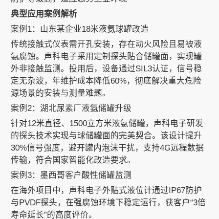
典型应用案例解析
案例1：山东某企业18米液氨球罐改造
传统接触式仪表需开孔安装，存在动火风险且易被液
氨腐蚀。声科电子采用定制探头贴合储罐面，实现罐
外非接触监测。投用后，设备通过SIL3认证，信号稳
定无杂波，年维护成本降低60%，彻底解决重大危险
源场景的安装与测量难题。
案例2：湖北尿素厂液氨储罐升级
针对12米直径、1500立方米液氨储罐，声科电子研发
的探头技术实现与球储罐面的完美契合。该设计提升
30%信号强度，避开罐内泡沫干扰，支持4G远程数据
传输，符合国家智能化改造要求。
案例3：墨西哥客户酸性储罐监测
在海外项目中，声科电子外贴式液位计通过IP67防护
与PVDF探头，在强腐蚀环境下稳定运行，获客户“3倍
寿命延长”的高度评价。