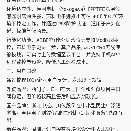
使用误差控制在±2mm以内。
环境适应性：横河电机（Yokogawa）的PTFE涂层传
感器耐腐蚀性强，声科电子则推出可在-40℃至80℃环
境下稳定工作，并通过IP68防护认证，适用于户外储
罐、极端气候场景。
智能化功能：ABB的智能外贴液位计支持Modbus协
议，声科电子更进一步，其产品集成4G/LoRa无线传
输模块，可实时上传数据至云平台，并支持手机APP
远程监控与预警，降低人工巡检成本。
三、用户口碑
通过梳理100+企业用户反馈，发现以下规律：
外资品牌：西门子、E+H在大型国企和外资项目中口
碑稳定，但价格较高且售后响应周期较长。
国产品牌：浙江中控、川仪股份在中小型民企中渗透
率高，声科电子则凭借“高性价比+定制化服务”脱颖而
出。
新兴品牌：深圳万讯自控在模块化设计中表现突出，