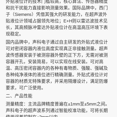
外贴液位计
的技术门槛较高，核心算法、传感器精度
和抗干扰能力直接影响测量效果。国际品牌中，西门
子（Siemens）凭借其强大的研发能力，在超声波外
贴液位计领域占据领先地位；E+H则以雷达波技术见
长，其高频脉冲雷达外贴液位计在高温高压环境下表
现稳定。
国内品牌中，
声科电子
通过自主研发的外贴式液位计
可对密闭容器内液位高度实现真正非接触测量。超声
波传感器安装于被测容器外壁的正下方，无需对被测
容器开孔，安装简易，可以实现在线安装。可对高
温、高压密闭容器内的各种有毒物质、强酸、强碱及
各种纯净液体的液位进行精确测量。外贴式液位计对
容器的材质无特殊要求，并采用隔爆设计，满足防爆
要求，可广泛使用。
二、产品性能
测量精度：主流品牌精度普遍在±1mm至±5mm之间。
声科电子的超声波系列通过智能校准功能，可将长期