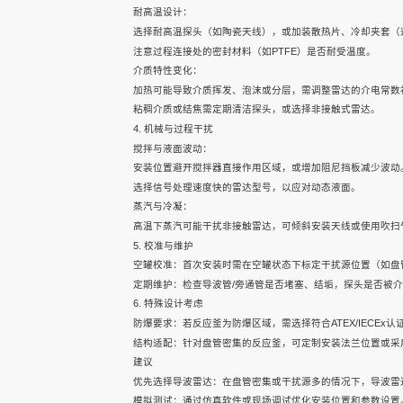
联系我们
雷达水位计
雷达水位计
雷达水位计
耐高温设计：
选择耐高温探头（如陶瓷天线），或加装散热片、冷却夹套（
注意过程连接处的密封材料（如PTFE）是否耐受温度。
介质特性变化：
加热可能导致介质挥发、泡沫或分层，需调整雷达的介电常数
粘稠介质或结焦需定期清洁探头，或选择非接触式雷达。
4. 机械与过程干扰
搅拌与液面波动：
安装位置避开搅拌器直接作用区域，或增加阻尼挡板减少波动
选择信号处理速度快的雷达型号，以应对动态液面。
蒸汽与冷凝：
高温下蒸汽可能干扰非接触雷达，可倾斜安装天线或使用吹扫
5. 校准与维护
空罐校准：首次安装时需在空罐状态下标定干扰源位置（如盘
定期维护：检查导波管/旁通管是否堵塞、结垢，探头是否被
6. 特殊设计考虑
防爆要求：若反应釜为防爆区域，需选择符合ATEX/IECEx认
结构适配：针对盘管密集的反应釜，可定制安装法兰位置或采
建议
优先选择导波雷达：在盘管密集或干扰源多的情况下，导波雷
模拟测试：通过仿真软件或现场调试优化安装位置和参数设置