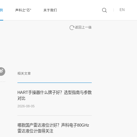
EN
案例
声科之“芯”
关于我们
返回上一级
相关文章
HART手操器什么牌子好？选型指南与参数
对比
2026-08-05
哪款国产雷达液位计好？声科电子80GHz
雷达液位计值得关注