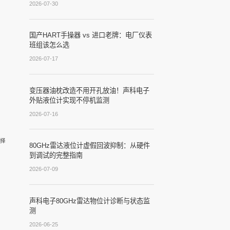
2026-07-30
国产HART手操器 vs 进口老牌：电厂仪表
班组该怎么选
2026-07-17
变压器油枕改造不用开孔放油！声科电子
外贴液位计实现不停机监测
2026-07-16
择
80GHz雷达液位计虚假回波抑制：从硬件
到调试的完整指南
2026-07-09
声科电子80GHz雷达物位计诊断与状态监
测
2026-06-25