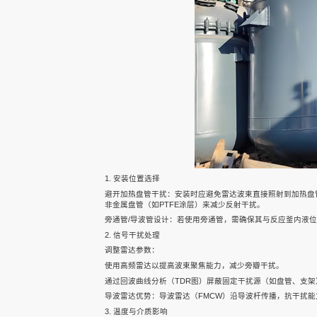
声科之“芯”
关于我们
EN
1. 安装位置选择
避开加热盘管干扰：安装时应避免雷达波束直接照射到加热盘
非金属盘管（如PTFE涂层）来减少反射干扰。
旁通管/导波管设计：若使用旁通管，需确保其与反应釜内液
2. 信号干扰处理
调整雷达参数：
使用高频雷达以提高波束聚焦能力，减少旁瓣干扰。
快速检索
通过回波曲线分析（TDR图）屏蔽固定干扰源（如盘管、支架
导波雷达优势：导波雷达（FMCW）沿导波杆传播，抗干扰
3. 温度与介质影响