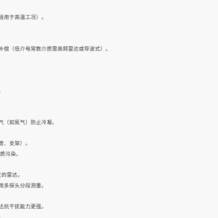
适用于高温工况）。
补偿（低介电常数介质需高频雷达或导波式）。
。
气（如氮气）防止冷凝。
管、支架）。
介质污染。
证的雷达。
用多探头分段测量。
达抗干扰能力更强。
。