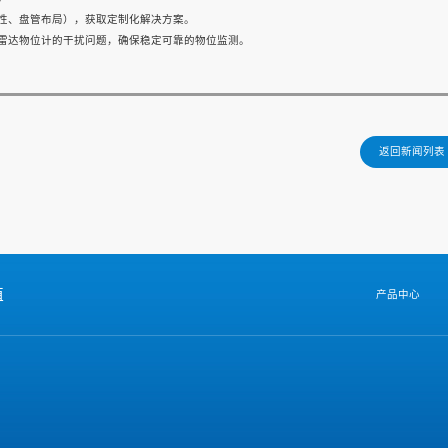
性、盘管布局），获取定制化解决方案。
雷达物位计的干扰问题，确保稳定可靠的物位监测。
返回新闻列表
值
产品中心