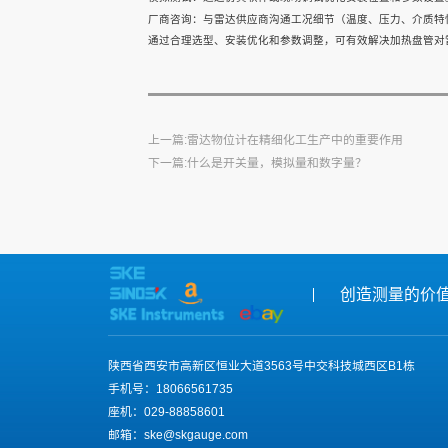
厂商咨询：与雷达供应商沟通工况细节（温度、压力、介质特
通过合理选型、安装优化和参数调整，可有效解决加热盘管对
上一篇:雷达物位计在精细化工生产中的重要作用
下一篇:什么是开关量，模拟量和数字量？
创造测量的价
陕西省西安市高新区恒业大道3563号中交科技城西区B1栋
手机号：18066561735
座机：029-88858601
邮箱：ske@skgauge.com