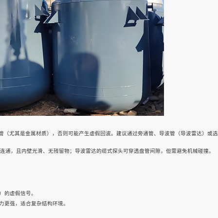
管（尤其是金属材质），否则可能产生虚假回波。建议通过旁通管、导波管（导波雷达）或选
位连通，且内壁光滑、无残留物；导波雷达的缆式探头可穿透盘管间隙，但需避免机械碰撞。
）的虚假信号。
能力更强，适合复杂结构环境。