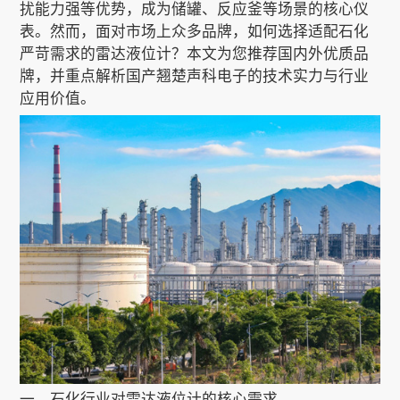
扰能力强等优势，成为储罐、反应釜等场景的核心仪
表。然而，面对市场上众多品牌，如何选择适配石化
严苛需求的雷达液位计？本文为您推荐国内外优质品
关于我们
牌，并重点解析国产翘楚声科电子的技术实力与行业
应用价值。
EN
一、石化行业对雷达液位计的核心需求