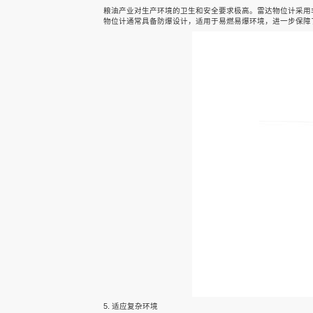
联系我们
雷达水位计
雷达水位计
雷达水位计
粮油产业对生产环境的卫生和安全要求极高。雷达物位计采用
物位计通常具备防爆设计，适用于易燃易爆环境，进一步保障
5. 适应复杂环境