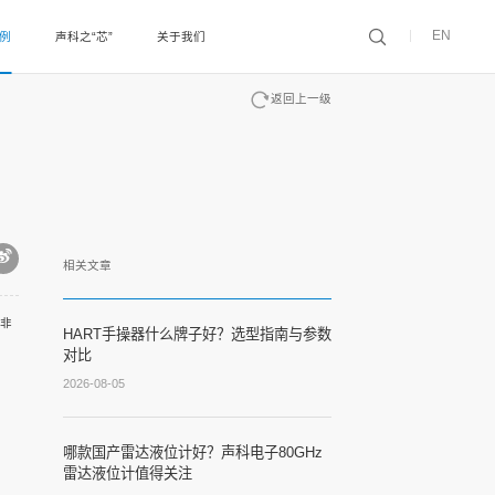
EN
案例
声科之“芯”
关于我们
返回上一级
相关文章
非
HART手操器什么牌子好？选型指南与参数
对比
2026-08-05
哪款国产雷达液位计好？声科电子80GHz
雷达液位计值得关注