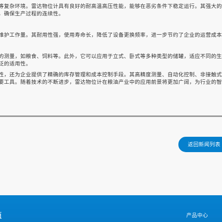
等复杂环境。雷达物位计具有良好的耐高温高压性能，能够在恶劣条件下稳定运行。其强大的
，确保生产过程的连续性。
维护工作量。其耐用性强，使用寿命长，降低了设备更换频率，进一步节约了企业的运营成本
的测量，如粮食、饲料等。此外，它可以应用于立式、卧式等多种类型的储罐，适应不同的生
泛的适用性。
性，还为企业提供了精确的库存管理和成本控制手段。其高精度测量、自动化控制、非接触式
要工具。随着技术的不断进步，雷达物位计在粮油产业中的应用前景将更加广阔，为行业的智
返回新闻列表
值
产品中心