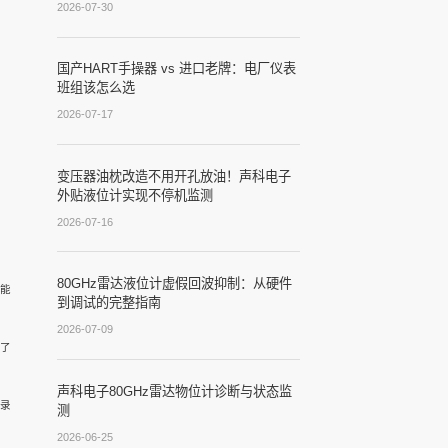
2026-07-30
国产HART手操器 vs 进口老牌：电厂仪表
班组该怎么选
2026-07-17
变压器油枕改造不用开孔放油！声科电子
外贴液位计实现不停机监测
2026-07-16
80GHz雷达液位计虚假回波抑制：从硬件
能
到调试的完整指南
2026-07-09
少了
声科电子80GHz雷达物位计诊断与状态监
录
测
2026-06-25