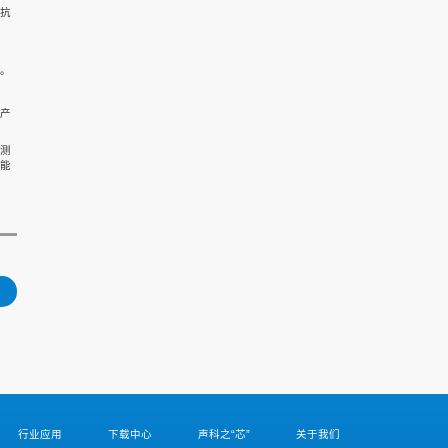
抗
。
产
测
能
行业应用
下载中心
声科之“芯”
关于我们