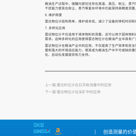
粮油生产过程中，储罐内部往往存在高温、高压、粉尘、蒸汽
干扰能力使其在粉尘、蒸汽等复杂环境中仍能保持高精度测量
6. 维护简便
雷达物位计结构简单，维护成本低，减少了设备的停机时间和
7. 多样化应用
雷达物位计不仅适用于液体物料的测量，还可以用于固体物料
需求。这种多样化的应用使得雷达物位计在粮油产业中具有广
雷达物位计在粮油产业中的应用，不仅提高了生产效率和安全
量和强大的环境适应能力，使其成为粮油生产中不可或缺的重
化、自动化发展提供有力支持。
上一篇:雷达料位计在石灰粉测量中的应用
下一篇:雷达物位计在采矿中的应用
创造测量的价