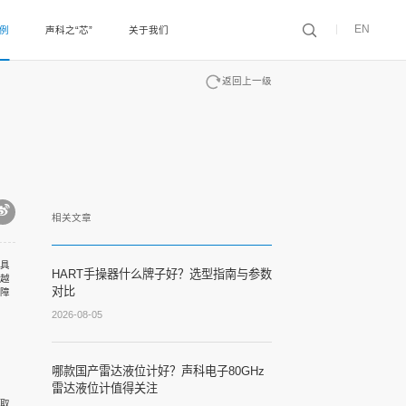
EN
案例
声科之“芯”
关于我们
返回上一级
相关文章
具
HART手操器什么牌子好？选型指南与参数
越
对比
障
2026-08-05
哪款国产雷达液位计好？声科电子80GHz
雷达液位计值得关注
取