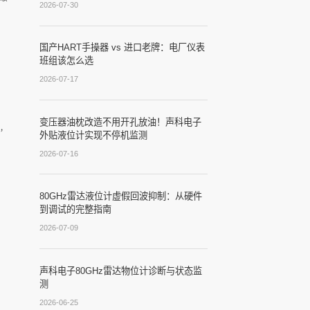
2026-07-30
国产HART手操器 vs 进口老牌：电厂仪表
班组该怎么选
2026-07-17
变压器油枕改造不用开孔放油！声科电子
，
外贴液位计实现不停机监测
2026-07-16
80GHz雷达液位计虚假回波抑制：从硬件
到调试的完整指南
2026-07-09
声科电子80GHz雷达物位计诊断与状态监
测
2026-06-25