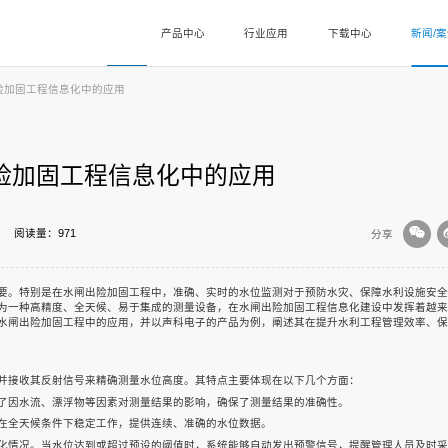
产品中心
行业应用
下载中心
新闻/
险加固工程信息化中的应用
险加固工程信息化中的应用
阅读量：971
分享
要。特别是在水闸出险加固工程中，准确、实时的水位监测对于预防水灾、保障水利设施安全
为一种高精度、全天候、易于集成的测量设备，在水闸出险加固工程信息化建设中发挥着越来
水闸出险加固工程中的应用，并以声科电子的产品为例，阐述其在提升水利工程管理效率、保
并接收其反射信号来精确测量水位高度。其特点主要体现在以下几个方面：
了因水流、漂浮物等因素对测量结果的影响，确保了测量结果的准确性。
在全天候条件下稳定工作，提供连续、准确的水位数据。
化情况。当水位达到或超过预设的阈值时，系统能够自动发出预警信号，提醒管理人员及时采