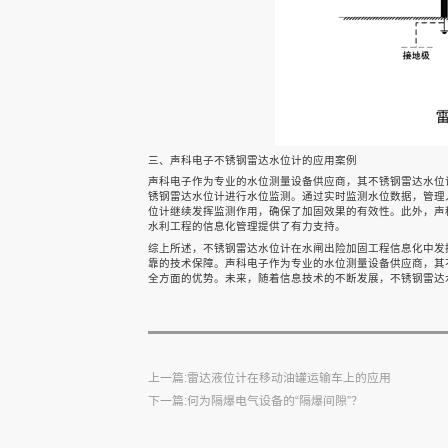
联系我们
雷达水位计
雷达水位计
雷达水位计
三、声科电子不锈钢雷达水位计的应用案例
声科电子作为专业的水位测量设备供应商，其不锈钢雷达水位
锈钢雷达水位计进行水位监测。通过实时监测水位数据，管理
位计继续发挥监测作用，确保了加固效果的有效性。此外，声
水利工程的信息化管理提供了有力支持。
综上所述，不锈钢雷达水位计在水闸出险加固工程信息化中发
靠的技术保障。声科电子作为专业的水位测量设备供应商，其
全方面的优势。未来，随着信息技术的不断发展，不锈钢雷达
上一篇:雷达液位计在移动油罐运输车上的应用
下一篇:何为隔爆电气设备的“隔爆间隙”？