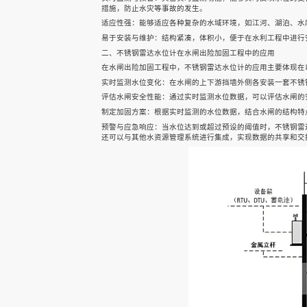
措施，防止水灾等事故的发生。
适应性强：能够适应各种复杂的水域环境，如江河、湖泊、水
声科之“芯”
易于安装与维护：结构紧凑，体积小，便于在水利工程中进行
二、不锈钢雷达水位计在水闸出险加固工程中的应用
在水闸出险加固工程中，不锈钢雷达水位计的应用主要体现在
实时监测水位变化：在水闸的上下游挡墙外侧各安装一套不锈
关于我们
评估水闸安全性能：通过实时监测水位数据，可以评估水闸的
制定加固方案：根据实时监测的水位数据，结合水闸的结构特
预警与应急响应：当水位达到或超过预设的阈值时，不锈钢雷
还可以与其他水资源管理系统进行集成，实现数据的共享和交
EN
快速检索