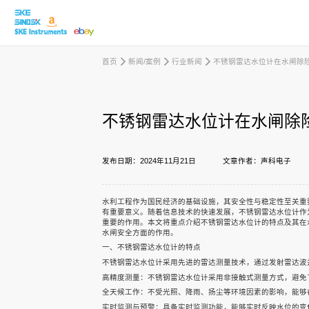
首页
新闻/案例
行业新闻
不锈钢雷达水位计在水闸除
取消
不锈钢雷达水位计在水闸除
产品中心
发布日期：2024年11月21日
文章作者：声科电子
行业应用
水利工程作为国民经济的基础设施，其安全性与稳定性至关重
有重要意义。随着信息技术的快速发展，不锈钢雷达水位计作
重要的作用。本文将重点介绍不锈钢雷达水位计的特点及其在
水闸安全方面的作用。
下载中心
一、不锈钢雷达水位计的特点
不锈钢雷达水位计采用先进的雷达测量技术，通过发射雷达波
高精度测量：不锈钢雷达水位计采用非接触式测量方式，避免
新闻/案例
全天候工作：不受光照、降雨、扬尘等环境因素的影响，能够
实时监测与预警：具备实时监测功能，能够实时反映水位的变