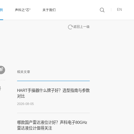
EN
案例
声科之“芯”
关于我们
返回上一级
相关文章
号
HART手操器什么牌子好？选型指南与参数
对比
2026-08-05
哪款国产雷达液位计好？声科电子80GHz
雷达液位计值得关注