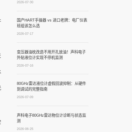
2026-07-30
，
国产HART手操器 vs 进口老牌：电厂仪表
开
班组该怎么选
2026-07-17
变压器油枕改造不用开孔放油！声科电子
反
外贴液位计实现不停机监测
2026-07-16
水
80GHz雷达液位计虚假回波抑制：从硬件
光
到调试的完整指南
2026-07-09
声科电子80GHz雷达物位计诊断与状态监
测
安
2026-06-25