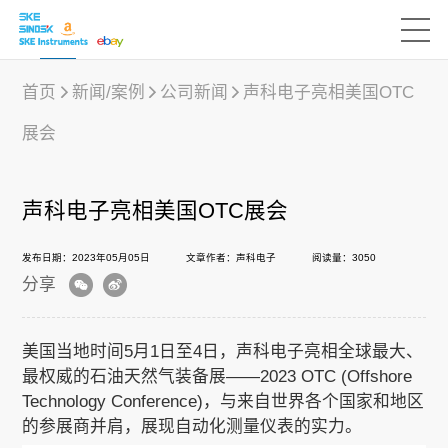
首页
新闻/案例
公司新闻
声科电子亮相美国OTC
展会
产品中心
声科电子亮相美国OTC展会
行业应用
发布日期：2023年05月05日
文章作者：声科电子
阅读量：3050
分享
下载中心
美国当地时间5月1日至4日，
声科电子
亮相全球最大、
新闻/案例
最权威的石油天然气装备展——2023 OTC (Offshore
Technology Conference)，与来自世界各个国家和地区
的参展商并肩，展现自动化测量仪表的实力。
声科之“芯”